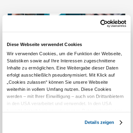
Liebe Tourismuspartner:innen,
Diese Webseite verwendet Cookies
wir entwickeln unser kostenfreies Serviceangebot der E-
Wir verwenden Cookies, um die Funktion der Webseite,
Learning- und Wissensplattform gezielt weiter und
Statistiken sowie auf Ihre Interessen zugeschnittene
möchten dabei Ihre Perspektiven einbeziehen.
Inhalte zu ermöglichen. Eine Weitergabe dieser Daten
erfolgt ausschließlich pseudonymisiert. Mit Klick auf
Im Rahmen dieser 6-minütigen Umfrage laden wir Sie
„Cookies zulassen“ können Sie unsere Webseite
herzlich ein, Ihre Erfahrungen, Anforderungen und
weiterhin in vollem Umfang nutzen. Diese Cookies
Anregungen einzubringen, um die Plattform künftig
werden – mit Ihrer Einwilligung – auch von Drittanbietern
noch bedarfsgerechter und benutzerfreundlicher
in den USA verarbeitet und verwendet. In den USA
auszurichten. Die Umfrage richtet sich an alle
besteht derzeit kein angemessenes Datenschutzniveau,
Tourismuspartner:innen (registrierte und nicht-
und es ist nicht ausgeschlossen, dass staatliche
registrierte Nutzer:innen der aktuellen Plattform) in
Details zeigen
Sicherheitsbehörden entsprechende Anordnungen
Niederösterreich. Ihre Teilnahme leistet einen wichtigen
gegenüber den Drittanbietern (Google und Meta