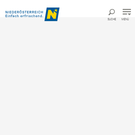
Direkt zur Hauptnavigation
Direkt zur Volltextsuche
Direkt zum Inhalt
SUCHE
MENÜ
 Feedback ist gefragt: Umfrage zur E-Learning- und Wissensplattform
Ihr Feedback ist gefragt:
Umfrage zur E-Learning-
und Wissensplattform