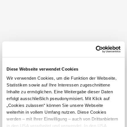
Das bedeutet: Auch
Tourismusbetriebe
müssen ihre
Gäste-Kommunikation überprüfen und ggf. anpassen,
zum Beispiel bei Aussagen zu
Nachhaltigkeit oder
Umweltfreundlichkeit
.
Dafür bietet die Niederösterreich Werbung gemeinsam
mit den sechs Tourismusdestinationen eine
kostenfreie
Online-Info-Schulung
an!
Hier geht´s zur
ANMELDUNG!
Diese Webseite verwendet Cookies
WANN: Mittwoch, 20. Mai 2026 – 10.00 bis 11.30 Uhr
Wir verwenden Cookies, um die Funktion der Webseite,
Statistiken sowie auf Ihre Interessen zugeschnittene
REFERENTIN:
Stephanie Zorn, MA (Kohl und Partner)
Inhalte zu ermöglichen. Eine Weitergabe dieser Daten
erfolgt ausschließlich pseudonymisiert. Mit Klick auf
INHALT:
Diese Online-Schulung gibt einen kompakten
„Cookies zulassen“ können Sie unsere Webseite
und praxisnahen Überblick über die Anforderungen der
weiterhin in vollem Umfang nutzen. Diese Cookies
EmpCo-Richtlinie – mit besonderem Fokus auf
werden – mit Ihrer Einwilligung – auch von Drittanbietern
Tourismusbetriebe. Ziel ist es, Betriebe dabei zu
in den USA verarbeitet und verwendet. In den USA
unterstützen, Nachhaltigkeit rechtssicher und zugleich